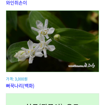
와인쥐손이
가격: 3,000원
뻐꾹나리(백화)