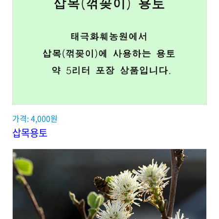
가격: 4,000원
삽목용토