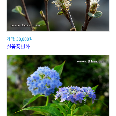
가격: 30,000원
실꽃풍년화